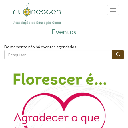
Passar
para
Toggle
o
navigati
conteúdo
principal
Eventos
De momento não há eventos agendados.
Formulário
de
Pesquisar
pesquisa