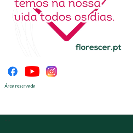
Área reservada
-->