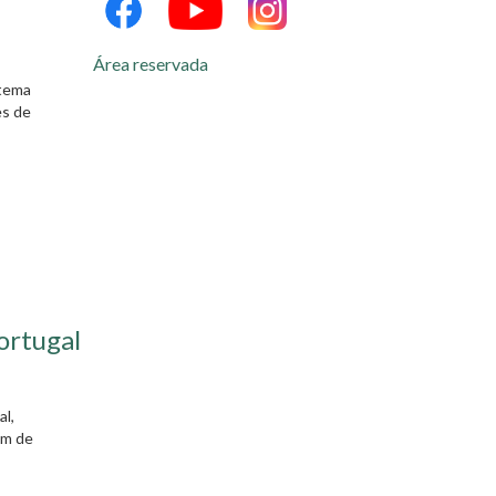
Área reservada
stema
es de
ortugal
l,
um de