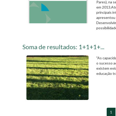
Pares), na s
em 2013.Atr
principais i
apresentou 
Desenvolvim
possibilida
Soma de resultados: 1+1+1+...
"As capacid
o sucesso ac
existem evi
educação tr
1