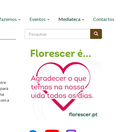
 fazemos
Eventos
Mediateca
Contactos
Formulário
de
Pesquisar
pesquisa
ntre
 para
ina
com a