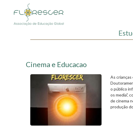
Passar
para
o
conteúdo
principal
Estu
Cinema e Educacao
As crianças
Doutorament
o público in
os media", c
de cinema n
produção do