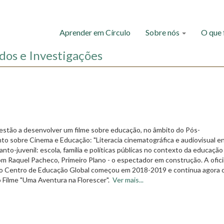
Aprender em Círculo
Sobre nós
O que
dos e Investigações
 estão a desenvolver um filme sobre educação, no âmbito do Pós-
o sobre Cinema e Educação: "Literacia cinematográfica e audiovisual e
fanto-juvenil: escola, família e políticas públicas no contexto da educação
om Raquel Pacheco, Primeiro Plano - o espectador em construção. A ofic
o Centro de Educação Global começou em 2018-2019 e continua agora 
 Filme "Uma Aventura na Florescer".
Ver mais...