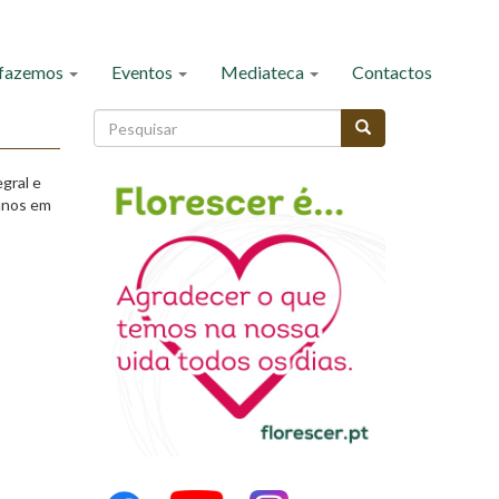
 fazemos
Eventos
Mediateca
Contactos
Formulário
de
Pesquisar
pesquisa
gral e
 anos em