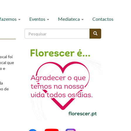
 fazemos
Eventos
Mediateca
Contactos
Formulário
de
Pesquisar
pesquisa
cal foi
ocal que
o e
da
po de