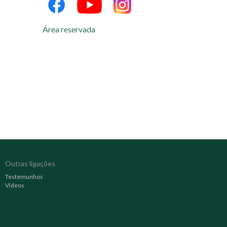
Área reservada
-->
Outras ligações
Testemunhos
Videos