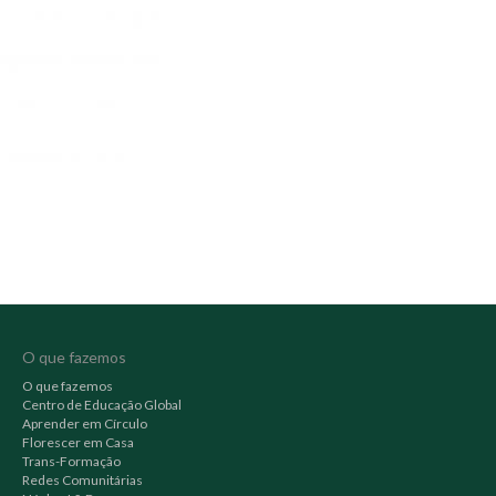
O que fazemos
O que fazemos
Centro de Educação Global
Aprender em Círculo
Florescer em Casa
Trans-Formação
Redes Comunitárias